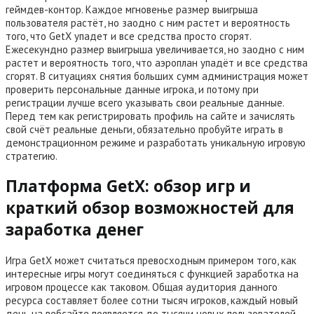
геймдев-контор. Каждое мгновенье размер выигрыша
пользователя растёт, но заодно с ним растет и вероятность
того, что GetX упадет и все средства просто сгорят.
Ежесекундно размер выигрыша увеличивается, но заодно с ним
растет и вероятность того, что аэроплан упадёт и все средства
сгорят. В ситуациях снятия больших сумм администрация может
проверить персональные данные игрока, и потому при
регистрации лучше всего указывать свои реальные данные.
Перед тем как регистрировать профиль на сайте и зачислять
свой счёт реальные деньги, обязательно пробуйте играть в
демонстрационном режиме и разработать уникальную игровую
стратегию.
Платформа GetX: обзор игр и
краткий обзор возможностей для
заработка денег
Игра GetX может считаться превосходным примером того, как
интересные игры могут соединяться с функцией заработка на
игровом процессе как таковом. Общая аудитория данного
ресурса составляет более сотни тысяч игроков, каждый новый
день на вебсайте появляется до тысячи новых пользователей.