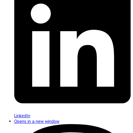
LinkedIn
Opens in a new window