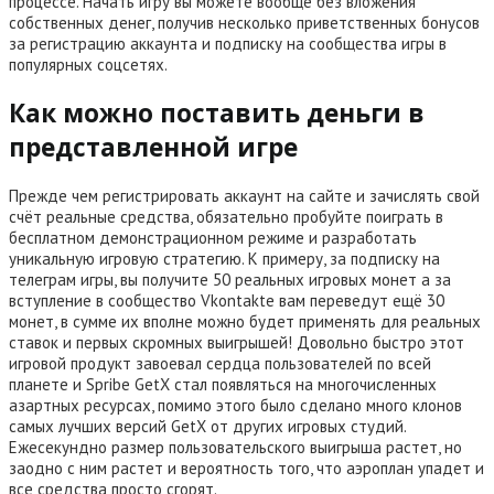
процессе. Начать игру вы можете вообще без вложения
собственных денег, получив несколько приветственных бонусов
за регистрацию аккаунта и подписку на сообщества игры в
популярных соцсетях.
Как можно поставить деньги в
представленной игре
Прежде чем регистрировать аккаунт на сайте и зачислять свой
счёт реальные средства, обязательно пробуйте поиграть в
бесплатном демонстрационном режиме и разработать
уникальную игровую стратегию. К примеру, за подписку на
телеграм игры, вы получите 50 реальных игровых монет а за
вступление в сообщество Vkontakte вам переведут ещё 30
монет, в сумме их вполне можно будет применять для реальных
ставок и первых скромных выигрышей! Довольно быстро этот
игровой продукт завоевал сердца пользователей по всей
планете и Spribe GetX стал появляться на многочисленных
азартных ресурсах, помимо этого было сделано много клонов
самых лучших версий GetX от других игровых студий.
Ежесекундно размер пользовательского выигрыша растет, но
заодно с ним растет и вероятность того, что аэроплан упадет и
все средства просто сгорят.