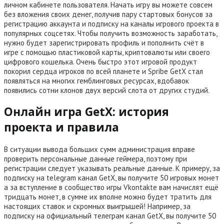
личном кабинете пользователя. Начать игру вы можете совсем
без вложения своих денег, получив пару стартовых бонусов за
регистрацию аккаунта и подписку на каналы игрового проекта в
популярных соцсетях. Чтобы получить возможность заработать,
нужно будет зарегистрировать профиль и пополнить счёт в
игре с помощью пластиковой карты, криптовалюты или своего
цифрового кошелька. Очень быстро этот игровой продукт
покорил сердца игроков по всей планете и Spribe GetX стал
появляться на многих гемблинговых ресурсах, вдобавок
появились сотни клонов двух версий слота от других студий.
Онлайн игра GetX: история
проекта и правила
В ситуации вывода больших сумм администрация вправе
проверить персональные данные геймера, поэтому при
регистрации следует указывать реальные данные. К примеру, за
подписку на telegram канал GetX, вы получите 50 игровых монет
а за вступление в сообщество игры Vkontakte вам начислят ещё
тридцать монет, в сумме их вполне можно будет тратить для
настоящих ставок и скромных выигрышей! Например, за
подписку на официальный телеграм канал GetX, вы получите 50