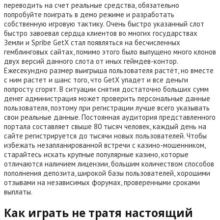
переводить на счет реальные средства, обязательно
попробуйте поиграть в демо режиме и разработать
собственную игровую тактику. Очень быстро указанный слот
быстро завоевал сердца клиентов во многих государствах
Земли и Spribe GetX стал появляться на бесчисленных
гемблинговых сайтах, помимо этого было выпущено много клонов
двух версий данного слота от иных геймдев-контор.
Ежесекундно размер выигрыша пользователя растёт, но вместе
с ним растет и шанс того, что GetX упадет и все деньги
попросту сгорят. В ситуации снятия достаточно больших сумм
денег администрация может проверить персональные данные
пользователя, поэтому при регистрации лучше всего указывать
свои реальные данные. Постоянная аудитория представленного
портала составляет свыше 80 тысяч человек, каждый день на
сайте регистрируется до тысячи новых пользователей. Чтобы
избежать незапланированной встречи с казино-мошенником,
старайтесь искать крупные популярные казино, которые
отличаются наличием лицензии, большим количеством способов
пополнения депозита, широкой базы пользователей, хорошими
отзывами на независимых форумах, проверенными сроками
выплаты.
Как играть не тратя настоящий