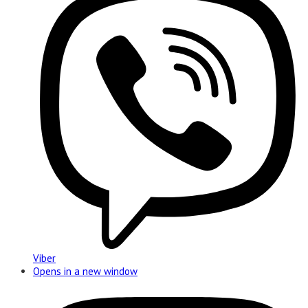
Viber
Opens in a new window