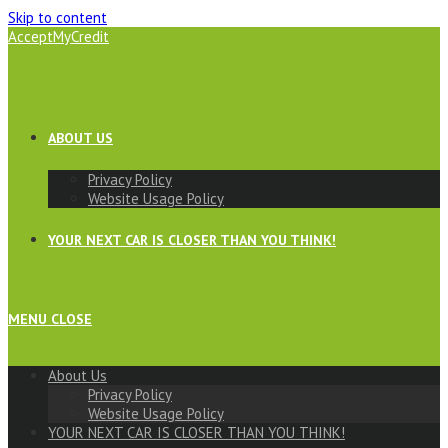
Skip to content
AcceptMyCredit
ABOUT US
Privacy Policy
Website Usage Policy
YOUR NEXT CAR IS CLOSER THAN YOU THINK!
MENU
CLOSE
About Us
Privacy Policy
Website Usage Policy
YOUR NEXT CAR IS CLOSER THAN YOU THINK!