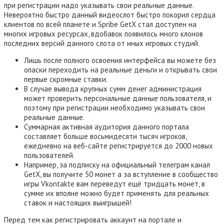
при регистрации надо указывать свои реальные данные.
Невероятно быстро данный видеослот быстро покорил сердца
клиентов по всей планете и Spribe GetX стал доступен на
многих игровых ресурсах, вдобавок появилось много клонов
последних версий данного слота от иных игровых студий.
Лишь после полного освоения интерфейса вы можете без
опаски переходить на реальные деньги и открывать свои
первые скромные ставки.
В случае вывода крупных сумм денег администрация
может проверить персональные данные пользователя, и
поэтому при регистрации необходимо указывать свои
реальные данные.
Суммарная активная аудитория данного портала
составляет больше восьмидесяти тысяч игроков,
ежедневно на веб-сайте регистрируется до 2000 новых
пользователей.
Например, за подписку на официальный телеграм канал
GetX, вы получите 50 монет а за вступление в сообщество
игры Vkontakte вам переведут ещё тридцать монет, в
сумме их вполне можно будет применять для реальных
ставок и настоящих выигрышей!
Перед тем как регистрировать аккаунт на портале и