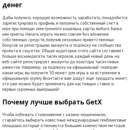
денег
Дабы получить хорошую возможность заработать, понадобится
зарегистрировать профиль и пополнить собственный счет в
игре при помощи электронного кошелька, карты любого банка
или крипты. Начать играть можно совсем без вложения
собственных средств, получив несколько приветственных
бонусов за регистрацию аккаунта и подписку на сообщества
проекта в соцсетях. Общая аудитория этого сайта составляет
больше восьмидесяти тысяч игроков, каждый новый день на
веб-сайте регистрирует аккаунты до полутора тысяч новых
клиентов. Например, за подписку на официальный телеграм
канал игры, вы получите 50 монет для игры а за вступление в
официальную группу Вконтакте вам дадут ещё тридцать монет,
это уже можно будет применять для настоящих ставок и
первых скромных выигрышей!
Почему лучше выбрать GetX
Чтобы избежать столкновения с казино-мошенником,
старайтесь выбирать известные международные гемблинговые
площадки, которые отличаются большим количеством методов