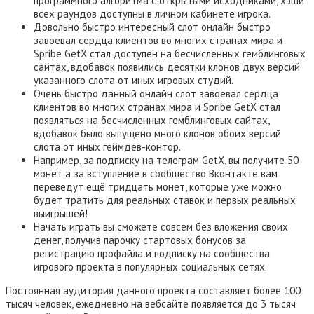
программного алгоритма с открытыми исходниками, хэши
всех раундов доступны в личном кабинете игрока.
Довольно быстро интересный слот онлайн быстро
завоевал сердца клиентов во многих странах мира и
Spribe GetX стал доступен на бесчисленных гемблинговых
сайтах, вдобавок появились десятки клонов двух версий
указанного слота от иных игровых студий.
Очень быстро данный онлайн слот завоевал сердца
клиентов во многих странах мира и Spribe GetX стал
появляться на бесчисленных гемблинговых сайтах,
вдобавок было выпущено много клонов обоих версий
слота от иных геймдев-контор.
Например, за подписку на телеграм GetX, вы получите 50
монет а за вступление в сообщество Вконтакте вам
переведут ещё тридцать монет, которые уже можно
будет тратить для реальных ставок и первых реальных
выигрышей!
Начать играть вы сможете совсем без вложения своих
денег, получив парочку стартовых бонусов за
регистрацию профайла и подписку на сообщества
игрового проекта в популярных социальных сетях.
Постоянная аудитория данного проекта составляет более 100
тысяч человек, ежедневно на вебсайте появляется до 3 тысяч