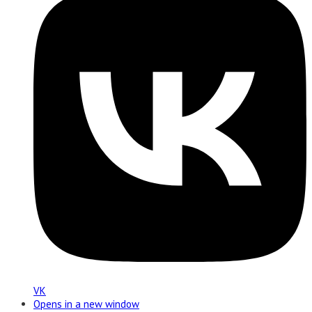
VK
Opens in a new window