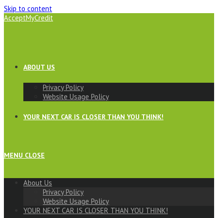
Skip to content
AcceptMyCredit
ABOUT US
Privacy Policy
Website Usage Policy
YOUR NEXT CAR IS CLOSER THAN YOU THINK!
MENU
CLOSE
About Us
Privacy Policy
Website Usage Policy
YOUR NEXT CAR IS CLOSER THAN YOU THINK!