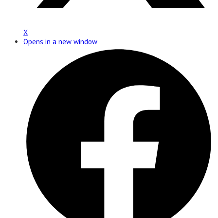
X
Opens in a new window