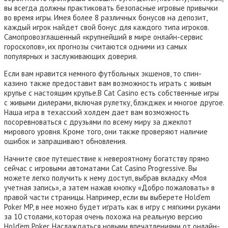
вы всегда должны практиковать безопасные игровые привычки
во время игры. Имея более 8 различных бонусов на депозит,
каждый игрок найдет свой бонус для каждого типа игроков.
Самопровозглашенный «крупнейший в мире онлайн-сервис
гороскопов», их прогнозы считаются одними из самых
популярных и заслуживающих доверия.
Если вам нравится немного футбольных экшенов, то спин-
казино также предоставит вам возможность играть с живым
крупье с настоящим крупье.В Cat Casino есть собственные игры
с живыми дилерами, включая рулетку, блэкджек и многое другое.
Наша игра в техасский холдем дает вам возможность
посоревноваться с друзьями по всему миру за джекпот
мирового уровня. Кроме того, они также проверяют наличие
ошибок и запрашивают обновления.
Начните свое путешествие к невероятному богатству прямо
сейчас с игровыми автоматами Cat Casino Progressive. Вы
можете легко получить к нему доступ, выбрав вкладку «Моя
учетная запись», а затем нажав кнопку «Добро пожаловать» в
правой части страницы. Например, если вы выберете Hold’em
Poker MP, в нее можно будет играть как в игру с мягкими руками
за 10 столами, которая очень похожа на реальную версию
Hold’em Poker. Наслаждаться новыми впечатлениями от онлайн-