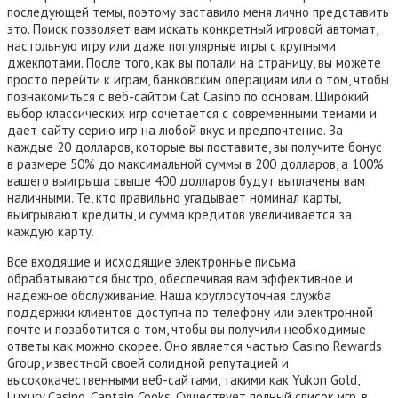
последующей темы, поэтому заставило меня лично представить
это. Поиск позволяет вам искать конкретный игровой автомат,
настольную игру или даже популярные игры с крупными
джекпотами. После того, как вы попали на страницу, вы можете
просто перейти к играм, банковским операциям или о том, чтобы
познакомиться с веб-сайтом Cat Casino по основам. Широкий
выбор классических игр сочетается с современными темами и
дает сайту серию игр на любой вкус и предпочтение. За
каждые 20 долларов, которые вы поставите, вы получите бонус
в размере 50% до максимальной суммы в 200 долларов, а 100%
вашего выигрыша свыше 400 долларов будут выплачены вам
наличными. Те, кто правильно угадывает номинал карты,
выигрывают кредиты, и сумма кредитов увеличивается за
каждую карту.
Все входящие и исходящие электронные письма
обрабатываются быстро, обеспечивая вам эффективное и
надежное обслуживание. Наша круглосуточная служба
поддержки клиентов доступна по телефону или электронной
почте и позаботится о том, чтобы вы получили необходимые
ответы как можно скорее. Оно является частью Casino Rewards
Group, известной своей солидной репутацией и
высококачественными веб-сайтами, такими как Yukon Gold,
Luxury Casino, Captain Cooks. Существует полный список игр, в