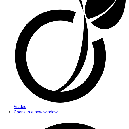
Viadeo
Opens in a new window