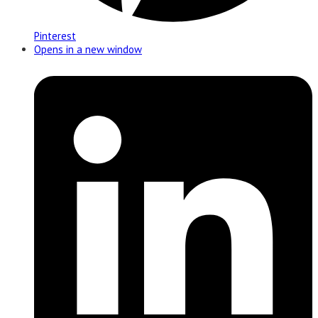
Pinterest
Opens in a new window