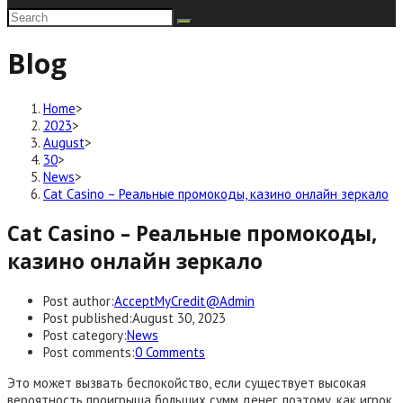
Blog
Home
>
2023
>
August
>
30
>
News
>
Cat Casino – Реальные промокоды, казино онлайн зеркало
Cat Casino – Реальные промокоды,
казино онлайн зеркало
Post author:
AcceptMyCredit@Admin
Post published:
August 30, 2023
Post category:
News
Post comments:
0 Comments
Это может вызвать беспокойство, если существует высокая
вероятность проигрыша больших сумм денег, поэтому, как игрок,