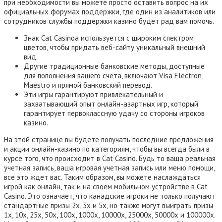
при необходимости вы можете просто оставить вопрос на их
официальных форумах поддержки, где один из аналитиков или
сотрудников службы поддержки казино будет рад вам помочь.
Знак Cat Casinoа используется с широким спектром
цветов, чтобы придать веб-сайту уникальный внешний
вид.
Другие традиционные банковские методы, доступные
для пополнения вашего счета, включают Visa Electron,
Maestro и прямой банковский перевод.
Эти игры гарантируют привлекательный и
захватывающий опыт онлайн-азартных игр, который
гарантирует первоклассную удачу со стороны игроков
казино.
На этой странице вы будете получать последние предложения
и акции онлайн-казино по категориям, чтобы вы всегда были в
курсе того, что происходит в Cat Casino. Будь то ваша реальная
учетная запись, ваша игровая учетная запись или меню помощи,
все это ждет вас. Таким образом, вы можете наслаждаться
игрой как онлайн, так и на своем мобильном устройстве в Cat
Casino. Это означает, что канадские игроки не только получают
стандартные призы 2x, 3x и 5x, но также могут выиграть призы
1x, 10x, 25x, 50x, 100x, 1000x, 10000x, 25000x, 50000x и 100000x.