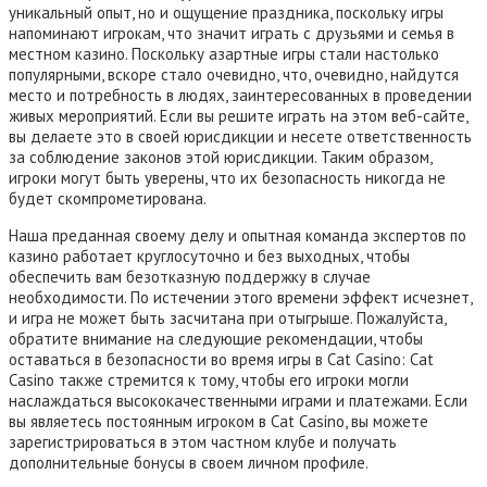
уникальный опыт, но и ощущение праздника, поскольку игры
напоминают игрокам, что значит играть с друзьями и семья в
местном казино. Поскольку азартные игры стали настолько
популярными, вскоре стало очевидно, что, очевидно, найдутся
место и потребность в людях, заинтересованных в проведении
живых мероприятий. Если вы решите играть на этом веб-сайте,
вы делаете это в своей юрисдикции и несете ответственность
за соблюдение законов этой юрисдикции. Таким образом,
игроки могут быть уверены, что их безопасность никогда не
будет скомпрометирована.
Наша преданная своему делу и опытная команда экспертов по
казино работает круглосуточно и без выходных, чтобы
обеспечить вам безотказную поддержку в случае
необходимости. По истечении этого времени эффект исчезнет, ​​
и игра не может быть засчитана при отыгрыше. Пожалуйста,
обратите внимание на следующие рекомендации, чтобы
оставаться в безопасности во время игры в Cat Casino: Cat
Casino также стремится к тому, чтобы его игроки могли
наслаждаться высококачественными играми и платежами. Если
вы являетесь постоянным игроком в Cat Casino, вы можете
зарегистрироваться в этом частном клубе и получать
дополнительные бонусы в своем личном профиле.