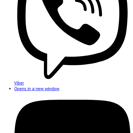
Viber
Opens in a new window