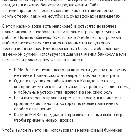
ожидать в каждом бонусном предложении: Сайт
оптимизирован для использования как на стационарных
компьютерах, так и на ноутбуках, смартфонах и планшетах.
В этом казино тоже есть непоколебимость; что позволяет
новым игрокам опробовать свои первые игры и приступить к
работе. Помимо обычных 3D-слотов, в MelBet есть огромный
выбор классических слотов, основанных на популярных
телевизионных шоу. Единовременный бонус с добавленной
денежной суммой используется для увеличения банкролла или
помогает игрокам сразу же начать играть.
В MelBet вам нужно всего лишь внести депозит на сумму
не менее 1 канадского доллара, чтобы начать играть.
Одно из лучших онлайн-казино в Канаде — это то,
которое имеет исключительный опыт работы с клиентами,
и мобильные устройства играют в этом свою роль.
Если вы хорошо провели время за столом, в казино есть
программа лояльности, которая позволяет вам иметь
особое отношение.
Казино MelBet предлагает привлекательный выбор игр,
чтобы привлечь новых игроков.
Чтобы выяснить это, мы использовали независимый букмекер