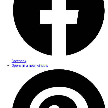
Facebook
Opens in a new window