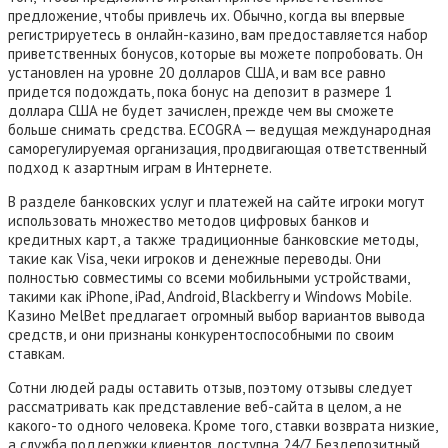
предложение, чтобы привлечь их. Обычно, когда вы впервые
регистрируетесь в онлайн-казино, вам предоставляется набор
приветственных бонусов, которые вы можете попробовать. Он
установлен на уровне 20 долларов США, и вам все равно
придется подождать, пока бонус на депозит в размере 1
доллара США не будет зачислен, прежде чем вы сможете
больше снимать средства. ECOGRA — ведущая международная
саморегулируемая организация, продвигающая ответственный
подход к азартным играм в Интернете.
В разделе банковских услуг и платежей на сайте игроки могут
использовать множество методов цифровых банков и
кредитных карт, а также традиционные банковские методы,
такие как Visa, чеки игроков и денежные переводы. Они
полностью совместимы со всеми мобильными устройствами,
такими как iPhone, iPad, Android, Blackberry и Windows Mobile.
Казино MelBet предлагает огромный выбор вариантов вывода
средств, и они признаны конкурентоспособными по своим
ставкам.
Сотни людей рады оставить отзыв, поэтому отзывы следует
рассматривать как представление веб-сайта в целом, а не
какого-то одного человека. Кроме того, ставки возврата низкие,
а служба поддержки клиентов доступна 24/7. Бездепозитный