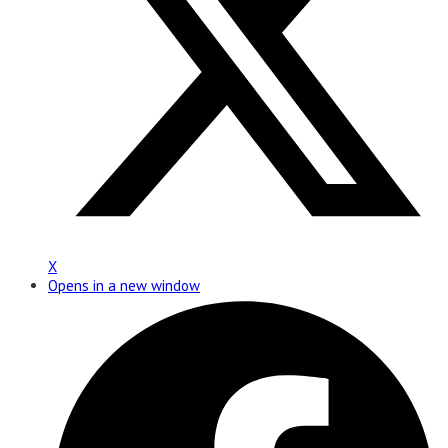
X
Opens in a new window