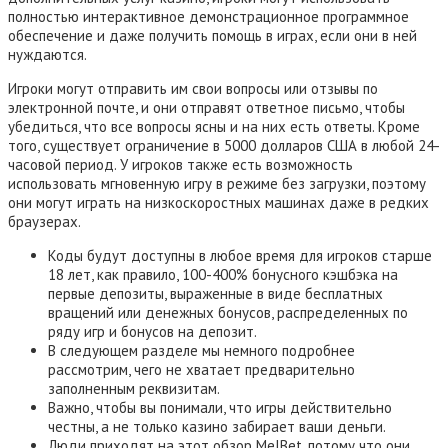
полностью интерактивное демонстрационное программное
обеспечение и даже получить помощь в играх, если они в ней
нуждаются.
Игроки могут отправить им свои вопросы или отзывы по
электронной почте, и они отправят ответное письмо, чтобы
убедиться, что все вопросы ясны и на них есть ответы. Кроме
того, существует ограничение в 5000 долларов США в любой 24-
часовой период. У игроков также есть возможность
использовать мгновенную игру в режиме без загрузки, поэтому
они могут играть на низкоскоростных машинах даже в редких
браузерах.
Коды будут доступны в любое время для игроков старше
18 лет, как правило, 100-400% бонусного кэшбэка на
первые депозиты, выраженные в виде бесплатных
вращений или денежных бонусов, распределенных по
ряду игр и бонусов на депозит.
В следующем разделе мы немного подробнее
рассмотрим, чего не хватает предварительно
заполненным реквизитам.
Важно, чтобы вы понимали, что игры действительно
честны, а не только казино забирает ваши деньги.
Люди приходят на этот обзор MelBet, потому что они