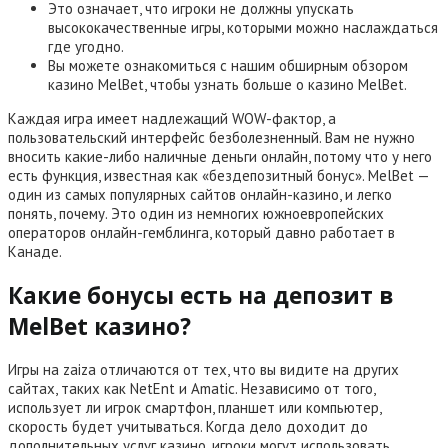
Это означает, что игроки не должны упускать
высококачественные игры, которыми можно наслаждаться
где угодно.
Вы можете ознакомиться с нашим обширным обзором
казино MelBet, чтобы узнать больше о казино MelBet.
Каждая игра имеет надлежащий WOW-фактор, а
пользовательский интерфейс безболезненный. Вам не нужно
вносить какие-либо наличные деньги онлайн, потому что у него
есть функция, известная как «бездепозитный бонус». MelBet —
один из самых популярных сайтов онлайн-казино, и легко
понять, почему. Это один из немногих южноевропейских
операторов онлайн-гемблинга, который давно работает в
Канаде.
Какие бонусы есть на депозит в
MelBet казино?
Игры на zaiza отличаются от тех, что вы видите на других
сайтах, таких как NetEnt и Amatic. Независимо от того,
использует ли игрок смартфон, планшет или компьютер,
скорость будет учитываться. Когда дело доходит до
дополнительных услуг казино, игроки могут использовать