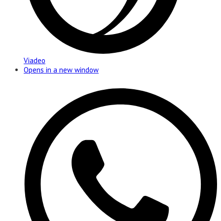
Viadeo
Opens in a new window