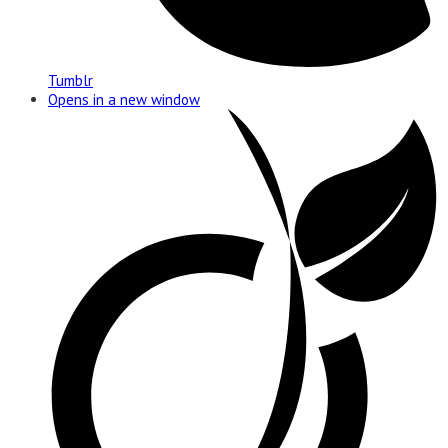
Tumblr
Opens in a new window