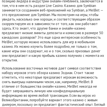
позицию лидера в индустрии онлайн-гемблинга, заключается в
том, что в нем есть раздел Live Casino. Казино для Symbian
занимается созданием веб-приложений на Symbian, а MelBet —
это предложение для Symbian. Мы посмотрим на игры, чтобы
увидеть, насколько они хороши, и соответствующим образом
скорректируем их в зависимости от того, как они работают
здесь. Кто знает, что другие банки и онлайн-казино
предлагают низкие лимиты депозита и комиссию в размере 50
канадских долларов? Это еще одна интересная особенность
MelBet, которую можно использовать для игр в мобильном
казино. Их можно изучить более подробно, не только о том,
какие игры они содержат, но и о том, сколько призовых денег
они предлагают и какую прибыль казино получило с момента их
открытия.
Использование восточных мотивов дает символ соответствия
набору игроков этого обзора казино Зодиак. Стоит также
отметить, что некоторые предлагают игрокам возможность
снять выигрыш наличными чеком, как, например, MelBet. В
отличие от большинства онлайн-казино, MelBet никогда не
будет запрашивать личную или конфиденциальную
информацию во время любой транзакции. Если вы игрок из
Великобритании, попробуйте вариант этого казино с живым
дилером, поскольку он предлагает фантастический опыт. Беглый